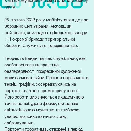
Київському коледжі технологій та дизайну
одягу.
25 лютого 2022 року мобілізувався до лав
Збройних Сил України. Молодший
лейтенант, командир стрілецького взводу
111 окремої бригади територіальної
оборони. Служить по теперішній час.
Творчість Байди під час служби набуває
особливої ваги як практика
безперервності професійної художньої
мови в умовах війни. Працює переважно в
техніці графіки, зосереджуючись на
портреті як жанрі прямої присутності.
Його роботи вирізняються академічною
точністю побудови форми, складною
світлотіньовою моделлю та глибокою
увагою до психологічного стану
зображуваних.
Портрети побратимів, створені в період