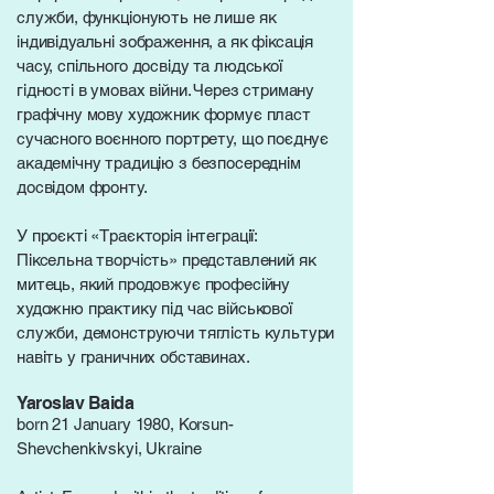
служби, функціонують не лише як
індивідуальні зображення, а як фіксація
часу, спільного досвіду та людської
гідності в умовах війни. Через стриману
графічну мову художник формує пласт
сучасного воєнного портрету, що поєднує
академічну традицію з безпосереднім
досвідом фронту.
У проєкті «Траєкторія інтеграції:
Піксельна творчість» представлений як
митець, який продовжує професійну
художню практику під час військової
служби, демонструючи тяглість культури
навіть у граничних обставинах.
Yaroslav Baida
born 21 January 1980, Korsun-
Shevchenkivskyi, Ukraine