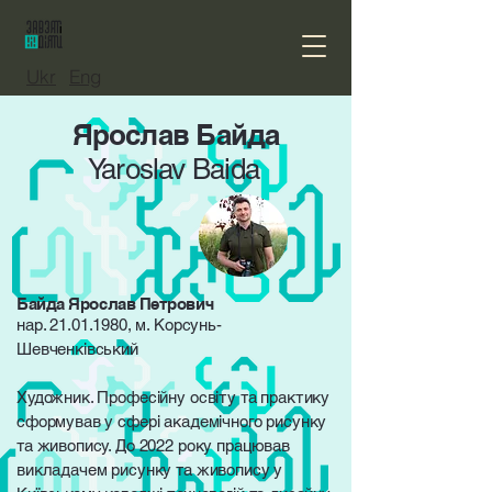
Ukr
Eng
Ярослав Байда
Yaroslav Baida
Байда Ярослав Петрович
нар.
21.01.1980
, м. Корсунь-
Шевченківський
Художник. Професійну освіту та практику
сформував у сфері академічного рисунку
та живопису. До 2022 року працював
викладачем рисунку та живопису у