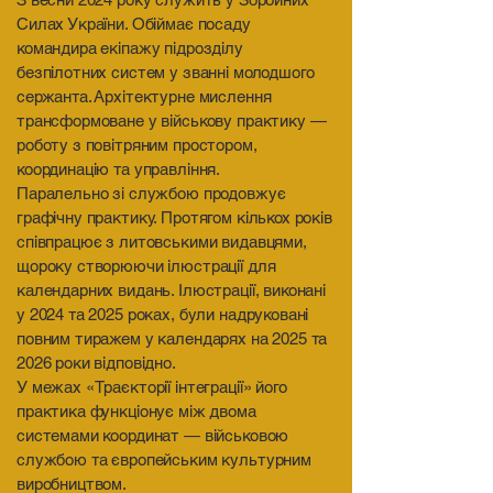
Силах України. Обіймає посаду
командира екіпажу підрозділу
безпілотних систем у званні молодшого
сержанта. Архітектурне мислення
трансформоване у військову практику —
роботу з повітряним простором,
координацію та управління.
Паралельно зі службою продовжує
графічну практику. Протягом кількох років
співпрацює з литовськими видавцями,
щороку створюючи ілюстрації для
календарних видань. Ілюстрації, виконані
у 2024 та 2025 роках, були надруковані
повним тиражем у календарях на 2025 та
2026 роки відповідно.
У межах «Траєкторії інтеграції» його
практика функціонує між двома
системами координат — військовою
службою та європейським культурним
виробництвом.