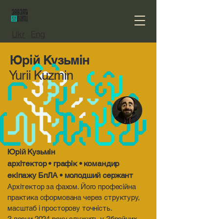
Ukr
Eng
Юрій Кузьмін
Yurii Kuzmin
Юрій Кузьмін
архітектор • графік • командир
екіпажу БпЛА • молодший сержант
Архітектор за фахом. Його професійна
практика сформована через структуру,
масштаб і просторову точність.
З весни 2024 року служить у Збройних